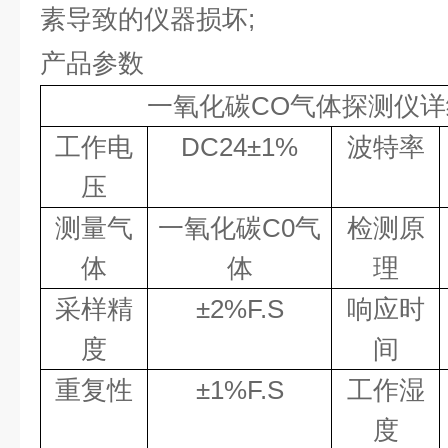
素导致的仪器损坏;
产品参数
一氧化碳
CO
气体
探测仪详
工作电
DC24
±
1%
波特率
压
测量气
一氧化碳
C0
气
检测原
体
体
理
采样精
±
2%F.S
响应时
度
间
重复性
±
1%F.S
工作湿
度