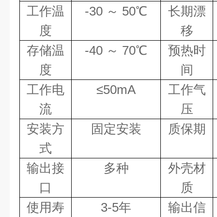
工作温
-30
～
50
℃
长期漂
度
移
存储温
-40
～
70
℃
预热时
度
间
工作电
≤
50mA
工作气
流
压
安装方
固定安装
质保期
式
输出接
多种
外壳材
口
质
使用寿
3-5
年
输出信