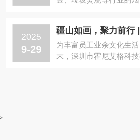
实时、连续地测量管道内
标和工艺优化的重要工
行，正确的安装与科学的
2025
要点1.选点合理：应选...
为丰富员工业余文化生活
9-29
末，深圳市霍尼艾格科技
往新疆，开展了一场别开
天的行程，我们穿越北疆
风光与人文风情。第一
为“人间仙境”的喀纳斯，..
>