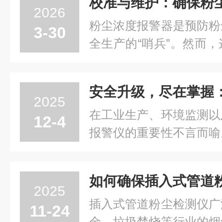
2026
粉尘浓度报警器是预防粉
3-30
全生产的“哨兵”。然而
惕，准确无误地发出警报
度，而在于整个生命周期
护。忽视这一环节，报警
2025
为无效的摆设，甚至...
在工业生产、环境监测以
12-4
报警仪的重要性不言而喻
式气体检测报警仪——这
功能性于一身的安全利
仪，集成了气体检测、
2025
能。它凭借先进的传感器技.
插入式管道粉尘检测仪广
11-24
金、垃圾焚烧等行业的烟